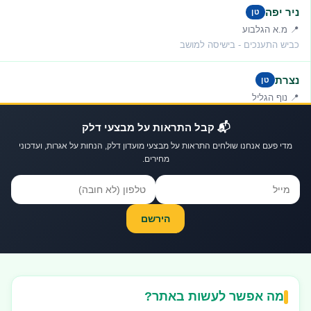
ניר יפה
טן
📍 מ.א הגלבוע
כביש התענכים - בישיסה למושב
נצרת
טן
📍 נוף הגליל
דרך החטיבות 101 נצרת עילית
📬 קבל התראות על מבצעי דלק
מדי פעם אנחנו שולחים התראות על מבצעי מועדון דלק, הנחות על אגרות, ועדכוני
צפת
טן
מחירים.
📍 צפת
א.ת. ישן, הכניסה מרח' פרמצנסקו
עמק חפר
טן
הירשם
📍 מ.א עמק חפר
א.ת. עמק חפר, צמוד לשופרסל
פתח תקווה גיסין
טן
מה אפשר לעשות באתר?
📍 פתח תקווה