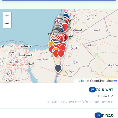
+
−
|
© OpenStreetMap
Leaflet
ראש פינה
טן
📍 ראש פינה
מ.מסחרי סנטר הגליל ראש פינה (מול המשטרה)
טבריה
טן