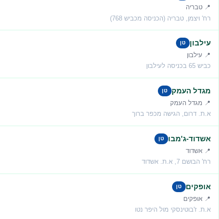
📍 טבריה
רח' ויצמן, טבריה (הכניסה מכביש 768)
עילבון
טן
📍 עילבון
כביש 65 בכניסה לעילבון
מגדל העמק
טן
📍 מגדל העמק
א.ת. דרום, הגישה מכפר ברוך
אשדוד-ג'מבו
טן
📍 אשדוד
רח' הבושם 7, א.ת. אשדוד
אופקים
טן
📍 אופקים
א.ת. ז'בוטינסקי מול היפר נטו