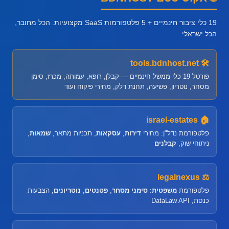
19 כלי ציבור חינמיים + 5 פלטפורמות SaaS מקצועיות. הכל מחובר,
הכל ישראלי.
🛠 tools.bdnhost.net
פורטל 19 כלי ממשל חינמיים — קבלן, רופא, עמותה, מכרז, סימן
מסחר, נוטריון, פשיעה, תחנת דלק, מחירי פיקוח ועוד
🏠 israel-estates
פלטפורמת נדל"ן: מחירי
דירות
,
עסקאות
, תכניות מתאר,
שמאות
,
ניתוחי שוק,
קבלנים
⚖ legalnexus
פלטפורמת
משפטית
:
סימני מסחר
,
פטנטים
,
נוטריונים
, הצבעות
כנסת, DataLaw API