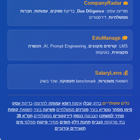
💼 CompanyRadar
מודיעין עסקי:
Due Diligence
, בדיקת
ספקים
,
עמותות
,
חברות
ממשלתיות
, דירקטורים
🎓 EduManage
LMS:
קורסים מקוונים
, AI, Prompt Engineering,
הכשרה
מקצועית
, בוטקמפ
💰 SalaryLens
השוואת
משכורות
, benchmark
תעסוקה
, שכר בשוק
כלים פופולריים:
בדוק
קבלן
·
אימות
רופא
·
עמותה
לתרומה
·
בדיקת
עסק
·
סימן מסחר
·
נוטריון
בעיר
·
מכרזים
ממשלתיים
·
פשיעה
בעיר
·
השוואת
קופות
·
מחיר למשתכן
·
הצבעות
כנסת
·
דירקטורים
ממשלתיים
·
תמ"א 38
·
בתי מרקחת
קנביס
·
תחנת דלק
·
חופים
·
מחירי
פיקוח
·
מפלסי
מים
·
תאגידים עירוניים