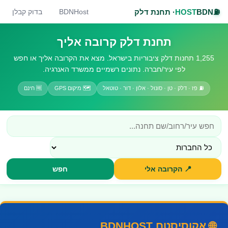
BDN
HOST
· תחנת דלק
BDNHost
בדוק קבלן
תחנת דלק קרובה אליך
1,255 תחנות דלק ציבוריות בישראל. מצא את הקרובה אליך או חפש
לפי עיר/חברה. נתונים רשמיים ממשרד האנרגיה.
⛽ פז · דלק · טן · סונול · אלון · דור · טוטאל
🗺️ מיקום GPS
🆓 חינם
📍 הקרובה אלי
חפש
🌐 אקוסיסטם BDNHOST